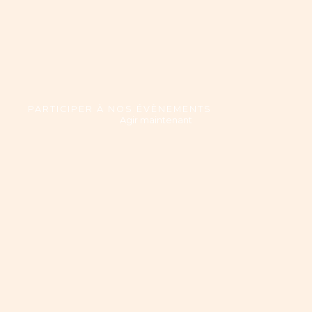
PARTICIPER À NOS ÉVÈNEMENTS
Agir maintenant
Agir maintenant : Ensemble pour l'espoir avec l'Association
Lumière de l'Espoir Finistère
Soutenez l'association Lumière de l'Espoir en faisant un don
ponctuel